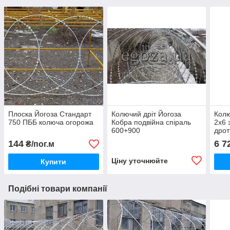
Плоска Йогоза Стандарт
Колючий дріт Йогоза
Колю
750 ПББ колюча огорожа
Кобра подвійна спіраль
2х6 
600+900
дрот
144
6 7
₴/пог.м
Ціну уточнюйте
Купити
Подібні товари компанії