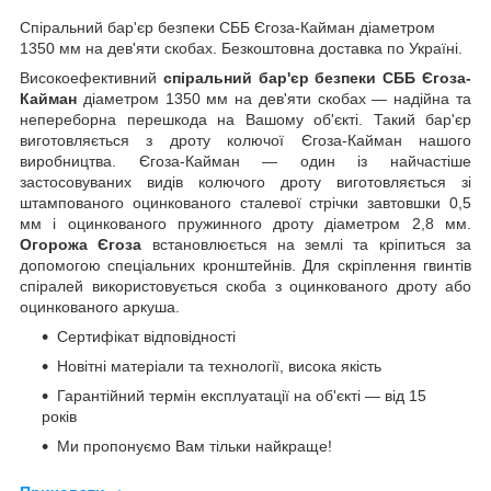
Спіральний бар'єр безпеки СББ Єгоза-Кайман діаметром
1350 мм на дев'яти скобах. Безкоштовна доставка по Україні.
Високоефективний
спіральний бар'єр безпеки СББ Єгоза-
Кайман
діаметром 1350 мм на дев'яти скобах — надійна та
непереборна перешкода на Вашому об'єкті. Такий бар'єр
виготовляється з дроту колючої Єгоза-Кайман нашого
виробництва. Єгоза-Кайман — один із найчастіше
застосовуваних видів колючого дроту виготовляється зі
штампованого оцинкованого сталевої стрічки завтовшки 0,5
мм і оцинкованого пружинного дроту діаметром 2,8 мм.
Огорожа Єгоза
встановлюється на землі та кріпиться за
допомогою спеціальних кронштейнів. Для скріплення гвинтів
спіралей використовується скоба з оцинкованого дроту або
оцинкованого аркуша.
Сертифікат відповідності
Новітні матеріали та технології, висока якість
Гарантійний термін експлуатації на об'єкті — від 15
років
Ми пропонуємо Вам тільки найкраще!