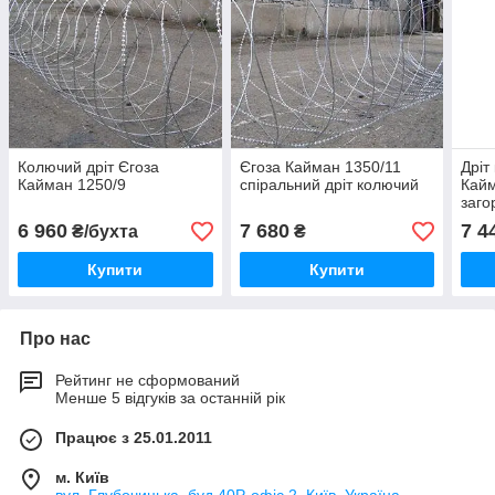
Колючий дріт Єгоза
Єгоза Кайман 1350/11
Дріт
Кайман 1250/9
спіральний дріт колючий
Кайм
заго
6 960
7 680
7 4
₴/бухта
₴
Купити
Купити
Про нас
Рейтинг не сформований
Менше 5 відгуків за останній рік
Працює з 25.01.2011
м. Київ