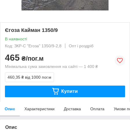
Єгоза Кайман 1350/9
В наявності
Код: ЗКР-С "Егоза" 1350/9-2,8
Опт і роздріб
465
₴/пог.м
Мінімальна сума замовлення на сайті — 1 400 ₴
460,35 ₴
від 1000 пог.м
Купити
Опис
Характеристики
Доставка
Оплата
Умови п
Опис