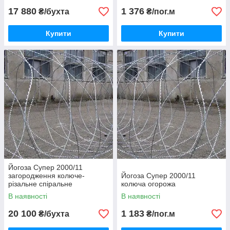
17 880
1 376
₴/бухта
₴/пог.м
Купити
Купити
Йогоза Супер 2000/11
загородження колюче-
Йогоза Супер 2000/11
різальне спіральне
колюча огорожа
В наявності
В наявності
20 100
1 183
₴/бухта
₴/пог.м