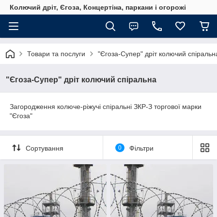
Колючий дріт, Єгоза, Концертіна, паркани і огорожі
Товари та послуги
"Єгоза-Супер" дріт колючий спіральн
"Єгоза-Супер" дріт колючий спіральна
Загородження колюче-ріжучі спіральні ЗКР-З торгової марки
"Єгоза"
Сортування
0
Фільтри