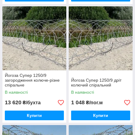
Йогоза Супер 1250/9
загородження колюче-різне
Йогоза Супер 1250/9 дріт
спіральне
колючий спіральний
В наявності
В наявності
13 620
1 048
₴/бухта
₴/пог.м
Купити
Купити