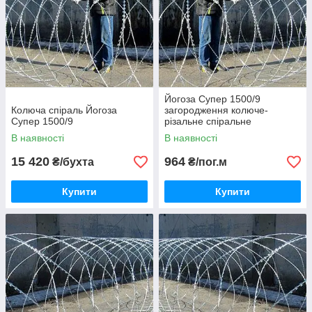
Йогоза Супер 1500/9
Колюча спіраль Йогоза
загородження колюче-
Супер 1500/9
різальне спіральне
В наявності
В наявності
15 420
964
₴/бухта
₴/пог.м
Купити
Купити