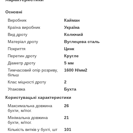
Основні
Виробник
Кайман
Країна виробник
Україна
Вид дроту
Колючий
Матеріал дроту
Вуглецева сталь
Покриття
Цинк
Перетин дроту
Кругле
Діаметр дроту
5 мм
Тимчасовий опір розриву,
1600 Н/мм2
більш
Клас міцності дроту
2
Упаковка
Бухта
Користувацькі характеристики
Максимальна довжина
26
бухти, м/пог.
Мінімальна довжина
21
бухти, м/пог.
Кількість витків у бухті, шт
101