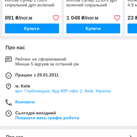
Йогоза Супер 1700/9
Йогоза Супер 1250/9 дріт
Колю
спіральний дріт колючий
колючий спіральний
4,9 
891
1 048
23
₴/пог.м
₴/пог.м
₴
Купити
Купити
Про нас
Рейтинг не сформований
Менше 5 відгуків за останній рік
Працює з 25.01.2011
м. Київ
вул. Глубочицька, буд.40Р, офіс 2, Київ, Україна
Контакти
Сьогодні вихідний
Показати весь графік роботи
Про нас