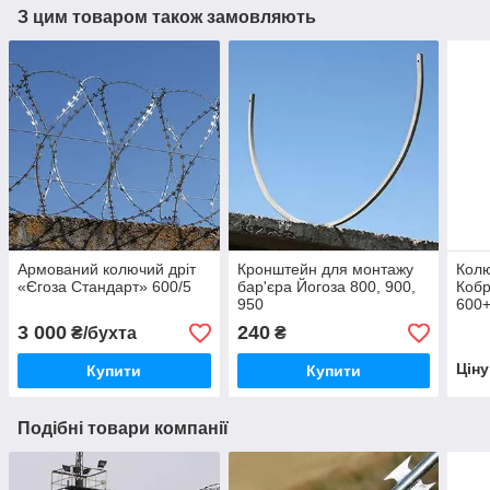
З цим товаром також замовляють
Армований колючий дріт
Кронштейн для монтажу
Колю
«Єгоза Стандарт» 600/5
бар'єра Йогоза 800, 900,
Кобр
950
600
3 000
240
₴/бухта
₴
Цін
Купити
Купити
Подібні товари компанії