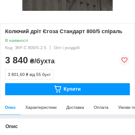
Колючий дріт Єгоза Стандарт 800/5 спіраль
В наявності
Код: ЗКР-С 800/5-2.5
Опт і роздріб
3 840
₴/бухта
3 801,60 ₴
від 55 бухт
Купити
Опис
Характеристики
Доставка
Оплата
Умови п
Опис