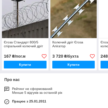
Єгоза Стандарт 800/5
Колючий дріт Єгоза
Єгоз
спіральний колючий дріт
Алігатор
колю
167
3 720
248
₴/пог.м
₴/бухта
Купити
Купити
Про нас
Рейтинг не сформований
Менше 5 відгуків за останній рік
Працює з 25.01.2011