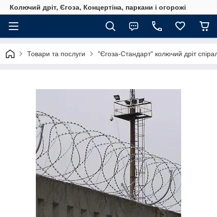
Колючий дріт, Єгоза, Концертіна, паркани і огорожі
Товари та послуги
"Єгоза-Стандарт" колючий дріт спіра