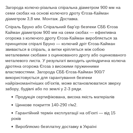
Загорода колючо-різальна спіральна діаметром 900 мм на
семи скобах на основі колючого дроту Єгоза-Кайман
діаметром 3,8 мм. Монтаж. Доставка.
Спіраль Бруно або Спіральний бар'єр безпеки СББ Єгоза
Кайман діаметром 900 мм на семи скобах — ефективна
огорожа з колючого дроту Єгоза-Кайман виробляється за
принципом спіралі Бруно — колючий дріт Єгоза-Кайман
звивається в спіраль, а витки кріпляться між собою
металевими скобами з оцинкованого дроту або оцинкованого
металевого листа. У результаті виходить циліндрична колюча
дротяна огорожа Єгоза з високими пружинними
властивостями. Загорода СББ Єгоза-Кайман 900/7
використовується для гарантування безпеки
найрізноманітніших об'єктів, може встановлюватися зверху
забору, будівлі або по землі у 2-3 ряди.
Продукція сертифікована, висока якість матеріалів
Цинкове покриття 140-290 г/м2.
Гарантійний термін експлуатації на об'єкті — від 15
років
Виробляємо безплатну доставку в Україні