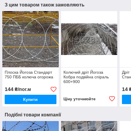
З цим товаром також замовляють
Плоска Йогоза Стандарт
Колючий дріт Йогоза
Дріт
750 ПББ колюча огорожа
Кобра подвійна спіраль
Стан
600+900
144
14
₴/пог.м
₴
Ціну уточнюйте
Купити
Подібні товари компанії