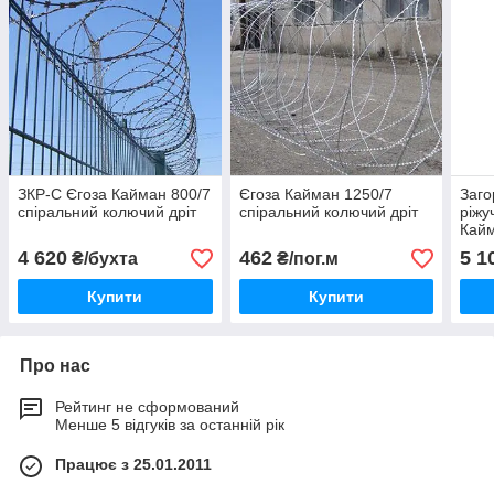
ЗКР-С Єгоза Кайман 800/7
Єгоза Кайман 1250/7
Заго
спіральний колючий дріт
спіральний колючий дріт
ріжу
Кайм
4 620
462
5 1
₴/бухта
₴/пог.м
Купити
Купити
Про нас
Рейтинг не сформований
Менше 5 відгуків за останній рік
Працює з 25.01.2011