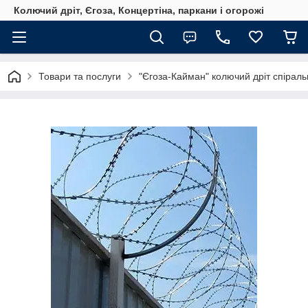
Колючий дріт, Єгоза, Концертіна, паркани і огорожі
Товари та послуги
"Єгоза-Кайман" колючий дріт спіраль