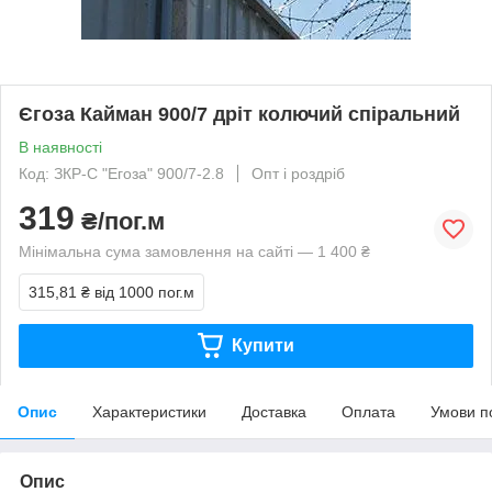
Єгоза Кайман 900/7 дріт колючий спіральний
В наявності
Код: ЗКР-С "Егоза" 900/7-2.8
Опт і роздріб
319
₴/пог.м
Мінімальна сума замовлення на сайті — 1 400 ₴
315,81 ₴
від 1000 пог.м
Купити
Опис
Характеристики
Доставка
Оплата
Умови п
Опис