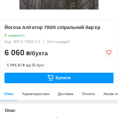
Йогоза Алігатор 700/5 спіральний бар'єр
В наявності
Код: ЗКР-С 700/5-3.2
Опт і роздріб
6 060
₴/бухта
5 999,40 ₴
від 55 бухт
Купити
Опис
Характеристики
Доставка
Оплата
Умови п
Опис