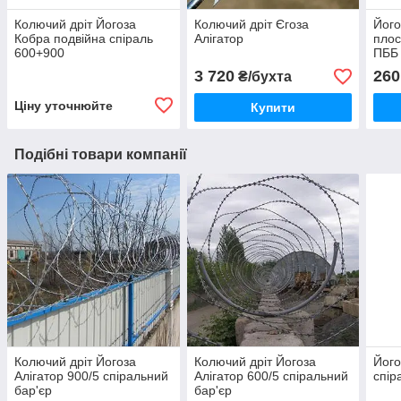
Колючий дріт Йогоза
Колючий дріт Єгоза
Його
Кобра подвійна спіраль
Алігатор
плос
600+900
ПББ
3 720
260
₴/бухта
Ціну уточнюйте
Купити
Подібні товари компанії
Колючий дріт Йогоза
Колючий дріт Йогоза
Його
Алігатор 900/5 спіральний
Алігатор 600/5 спіральний
спір
бар'єр
бар'єр