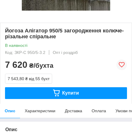
Йогоза Алігатор 950/5 загородження колюче-
різальне спіральне
В наявності
Код: ЗКР-С 950/5-3.2
Опт і роздріб
7 620
₴/бухта
7 543,80 ₴
від 55 бухт
Купити
Опис
Характеристики
Доставка
Оплата
Умови п
Опис