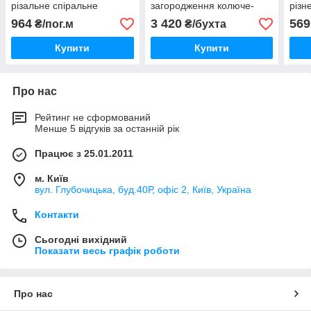
різальне спіральне
загородження колюче-
різн
різальне спіральне
964
3 420
569
₴/пог.м
₴/бухта
Купити
Купити
Про нас
Рейтинг не сформований
Менше 5 відгуків за останній рік
Працює з 25.01.2011
м. Київ
вул. Глубочицька, буд.40Р, офіс 2, Київ, Україна
Контакти
Сьогодні вихідний
Показати весь графік роботи
Про нас