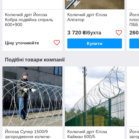
Колючий дріт Йогоза
Колючий дріт Єгоза
Його
Кобра подвійна спіраль
Алігатор
плос
600+900
ПББ
3 720
260
₴/бухта
Ціну уточнюйте
Купити
Подібні товари компанії
Йогоза Супер 1500/9
Колючий дріт Єгоза
Його
загородження колюче-
Кайман 600/5
заго