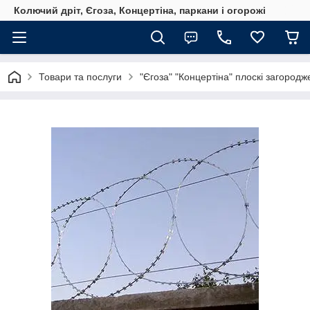
Колючий дріт, Єгоза, Концертіна, паркани і огорожі
Товари та послуги
"Єгоза" "Концертіна" плоскі загород