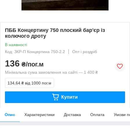
ПББ Концертину 750 плоский бар'єр із
колючого дроту
В наявності
Код: ЗКР-П Концертина 750-2.2
Опт і роздріб
136
₴/пог.м
Мінімальна сума замовлення на сайті — 1 400 ₴
134,64 ₴
від 1000 пог.м
Купити
Опис
Характеристики
Доставка
Оплата
Умови п