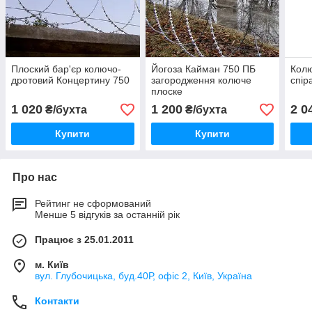
Плоский бар'єр колючо-
Йогоза Кайман 750 ПБ
Колю
дротовий Концертину 750
загородження колюче
спір
плоске
1 020
1 200
2 0
₴/бухта
₴/бухта
Купити
Купити
Про нас
Рейтинг не сформований
Менше 5 відгуків за останній рік
Працює з 25.01.2011
м. Київ
вул. Глубочицька, буд.40Р, офіс 2, Київ, Україна
Контакти