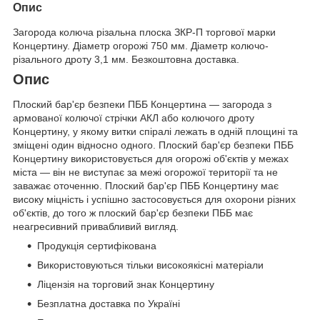
Опис
Загорода колюча різальна плоска ЗКР-П торгової марки
Концертину. Діаметр огорожі 750 мм. Діаметр колючо-
різального дроту 3,1 мм. Безкоштовна доставка.
Опис
Плоский бар'єр безпеки ПББ Концертина — загорода з
армованої колючої стрічки АКЛ або колючого дроту
Концертину, у якому витки спіралі лежать в одній площині та
зміщені один відносно одного. Плоский бар'єр безпеки ПББ
Концертину використовується для огорожі об'єктів у межах
міста — він не виступає за межі огорожої території та не
заважає оточенню. Плоский бар'єр ПББ Концертину має
високу міцність і успішно застосовується для охорони різних
об'єктів, до того ж плоский бар'єр безпеки ПББ має
неагресивний привабливий вигляд.
Продукція сертифікована
Використовуються тільки високоякісні матеріали
Ліцензія на торговий знак Концертину
Безплатна доставка по Україні