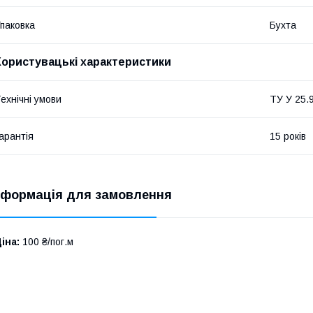
паковка
Бухта
Користувацькі характеристики
ехнічні умови
ТУ У 25.
арантія
15 років
нформація для замовлення
іна:
100 ₴/пог.м