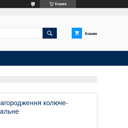
Кошик
Кошик
загородження колюче-
ральне