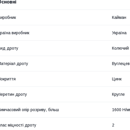
Основні
иробник
Кайман
раїна виробник
Україна
ид дроту
Колючий
атеріал дроту
Вуглецев
окриття
Цинк
еретин дроту
Кругле
имчасовий опір розриву, більш
1600 Н/м
лас міцності дроту
2