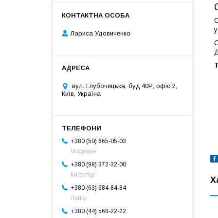
С
у
Лариса Удовиченко
С
Д
Т
вул. Глубочицька, буд.40Р, офіс 2,
Київ, Україна
+380 (50) 665-05-03
Vodafone
+380 (98) 372-32-00
Київстар
Х
+380 (63) 684-84-84
Лайф
+380 (44) 568-22-22