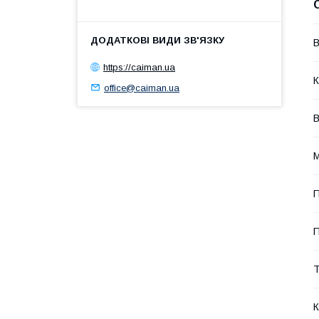
В
https://caiman.ua
К
office@caiman.ua
В
М
П
П
Т
К