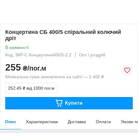
Концертина СБ 400/5 спіральний колючий
дріт
В наявності
Код: ЗКР-С Концертина400/5-2.2
Опт і роздріб
255
₴/пог.м
Мінімальна сума замовлення на сайті — 1 400 ₴
252,45 ₴
від 1000 пог.м
Купити
Опис
Характеристики
Доставка
Оплата
Умови п