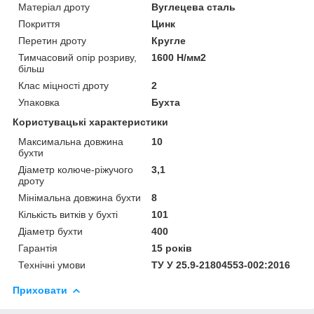
Матеріал дроту
Вуглецева сталь
Покриття
Цинк
Перетин дроту
Кругле
Тимчасовий опір розриву,
1600 Н/мм2
більш
Клас міцності дроту
2
Упаковка
Бухта
Користувацькі характеристики
Максимальна довжина
10
бухти
Діаметр колюче-ріжучого
3,1
дроту
Мінімальна довжина бухти
8
Кількість витків у бухті
101
Діаметр бухти
400
Гарантія
15 років
Технічні умови
ТУ У 25.9-21804553-002:2016
Приховати