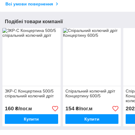
Всі умови повернення
Подібні товари компанії
ЗКР-С Концертина 500/5
Спіральний колючий дріт
Спір
спіральний колючий дріт
Концертину 600/5
Конц
колю
160
154
202
₴/пог.м
₴/пог.м
Купити
Купити