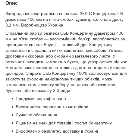
Опис
Загорода колюча-різальна спіральна ЗКР-С КонцертинаTM
діаметром 400 мм на п'яти скобах. Діаметр колючого дроту
3,1 мм. Виробництво Україна.
Спіральний бар'єр безпеки СББ Концертину діаметром 400
мм на п'яти скобах — високоміцний бар'єр, виробляється за
принципом спіралі Бруно — колючий дріт Концертину
звивається в спіраль, а витки кріпляться між собою п'ятьма
дротовими скобами або скобами з металевого листа. У
результаті виходить компактна бухта, що утворюється під час
монтажу високоефективна колюча дротяна огорожа у формі
циліндра.
Спіраль СББ Концертину 400/5 застосовується для
захисту та охорони найрізноманітніших об'єктів, може
встановлюватися зверху забору, на дахах або козирках
будівель або по землі у 2-3 ряди.
Продукція сертифікована
Високоякісна сировина та матеріали
Сучасне обладнання
Ліцензія на знак для товарів і послуг Концертину
Виробляємо безплатну доставку в Україні