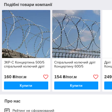
Подібні товари компанії
ЗКР-С Концертина 500/5
Спіральний колючий дріт
Дріт
спіральний колючий дріт
Концертину 600/5
Конц
160
154
249
₴/пог.м
₴/пог.м
Купити
Купити
Про нас
Рейтинг не сформований