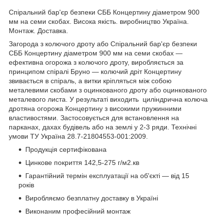
Спіральний бар'єр безпеки СББ Концертину діаметром 900
мм на семи скобах. Висока якість. виробництво Україна.
Монтаж. Доставка.
Загорода з колючого дроту або Спіральний бар'єр безпеки
СББ Концертину діаметром 900 мм на семи скобах —
ефективна огорожа з колючого дроту, виробляється за
принципом спіралі Бруно — колючий дріт Концертину
звивається в спіраль, а витки кріпляться між собою
металевими скобами з оцинкованого дроту або оцинкованого
металевого листа. У результаті виходить циліндрична колюча
дротяна огорожа Концертину з високими пружинними
властивостями. Застосовується для встановлення на
парканах, дахах будівель або на землі у 2-3 ряди. Технічні
умови ТУ Україна 28.7-21804553-001:2009.
Продукція сертифікована
Цинкове покриття 142,5-275 г/м2.кв
Гарантійний термін експлуатації на об'єкті — від 15
років
Виробляємо безплатну доставку в Україні
Виконаним професійний монтаж