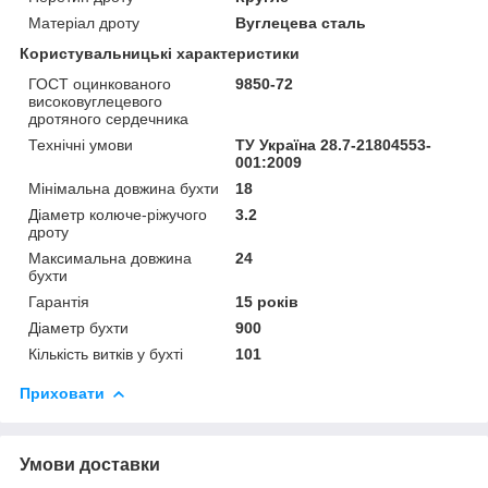
Матеріал дроту
Вуглецева сталь
Користувальницькі характеристики
ГОСТ оцинкованого
9850-72
високовуглецевого
дротяного сердечника
Технічні умови
ТУ Україна 28.7-21804553-
001:2009
Мінімальна довжина бухти
18
Діаметр колюче-ріжучого
3.2
дроту
Максимальна довжина
24
бухти
Гарантія
15 років
Діаметр бухти
900
Кількість витків у бухті
101
Приховати
Умови доставки