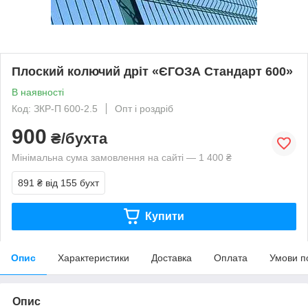
Плоский колючий дріт «ЄГОЗА Стандарт 600»
В наявності
Код: ЗКР-П 600-2.5
Опт і роздріб
900
₴/бухта
Мінімальна сума замовлення на сайті — 1 400 ₴
891 ₴
від 155 бухт
Купити
Опис
Характеристики
Доставка
Оплата
Умови п
Опис