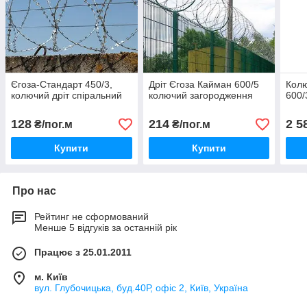
Єгоза-Стандарт 450/3,
Дріт Єгоза Кайман 600/5
Колю
колючий дріт спіральний
колючий загородження
600/
128
214
2 5
₴/пог.м
₴/пог.м
Купити
Купити
Про нас
Рейтинг не сформований
Менше 5 відгуків за останній рік
Працює з 25.01.2011
м. Київ
вул. Глубочицька, буд.40Р, офіс 2, Київ, Україна