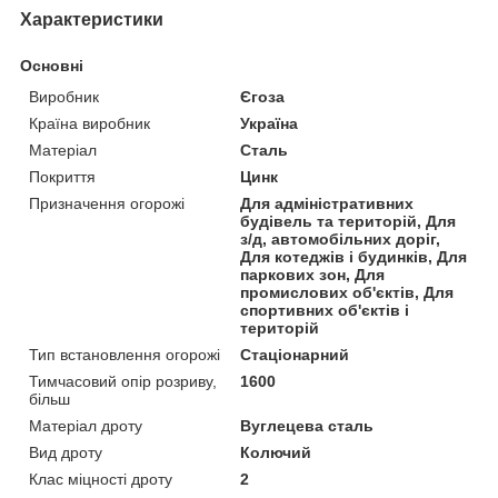
Характеристики
Основні
Виробник
Єгоза
Країна виробник
Україна
Матеріал
Сталь
Покриття
Цинк
Призначення огорожі
Для адміністративних
будівель та територій, Для
з/д, автомобільних доріг,
Для котеджів і будинків, Для
паркових зон, Для
промислових об'єктів, Для
спортивних об'єктів і
територій
Тип встановлення огорожі
Стаціонарний
Тимчасовий опір розриву,
1600
більш
Матеріал дроту
Вуглецева сталь
Вид дроту
Колючий
Клас міцності дроту
2