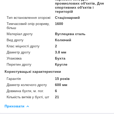
промислових об'єктів, Для
спортивних об'єктів і
територій
Тип встановлення огорожі
Стаціонарний
Тимчасовий опір розриву,
1600
більш
Матеріал дроту
Вуглецева сталь
Вид дроту
Колючий
Клас міцності дроту
2
Діаметр дроту
3.8 мм
Упаковка
Бухта
Перетин дроту
Кругле
Користувацькі характеристики
Гарантія
15 років
Діаметр колючого дроту
600 мм
Довжина бухти, м. пог.
6
Кількість витків у бухті, шт
21
Приховати