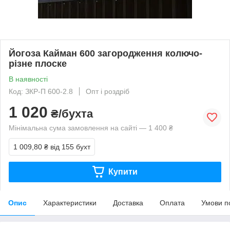
Йогоза Кайман 600 загородження колючо-
різне плоске
В наявності
Код: ЗКР-П 600-2.8
Опт і роздріб
1 020
₴/бухта
Мінімальна сума замовлення на сайті — 1 400 ₴
1 009,80 ₴
від 155 бухт
Купити
Опис
Характеристики
Доставка
Оплата
Умови п