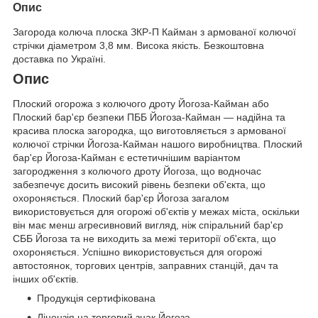
Опис
Загорода колюча плоска ЗКР-П Кайман з армованої колючої
стрічки діаметром 3,8 мм. Висока якість. Безкоштовна
доставка по Україні.
Опис
Плоский огорожа з колючого дроту Йогоза-Кайман або
Плоский бар'єр безпеки ПББ Йогоза-Кайман — надійна та
красива плоска загородка, що виготовляється з армованої
колючої стрічки Йогоза-Кайман нашого виробництва. Плоский
бар'єр Йогоза-Кайман є естетичнішим варіантом
загородження з колючого дроту Йогоза, що водночас
забезпечує досить високий рівень безпеки об'єкта, що
охороняється. Плоский бар'єр Йогоза загалом
використовується для огорожі об'єктів у межах міста, оскільки
він має менш агресивновий вигляд, ніж спіральний бар'єр
СББ Йогоза та не виходить за межі території об'єкта, що
охороняється. Успішно використовується для огорожі
автостоянок, торгових центрів, заправних станцій, дач та
інших об'єктів.
Продукція сертифікована
Ліцензія на торговий знак Йогоза