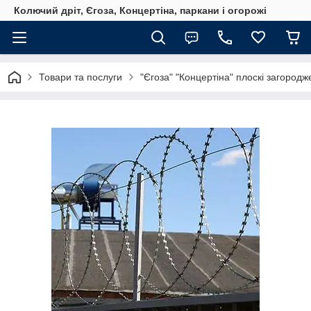
Колючий дріт, Єгоза, Концертіна, паркани і огорожі
Товари та послуги
"Єгоза" "Концертіна" плоскі загород