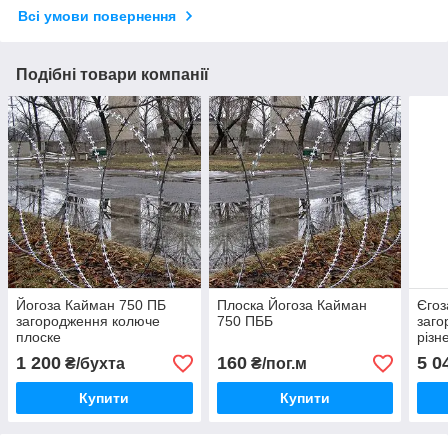
Всі умови повернення
Подібні товари компанії
Йогоза Кайман 750 ПБ
Плоска Йогоза Кайман
Єгоз
загородження колюче
750 ПББ
заго
плоске
різн
1 200
160
5 0
₴/бухта
₴/пог.м
Купити
Купити