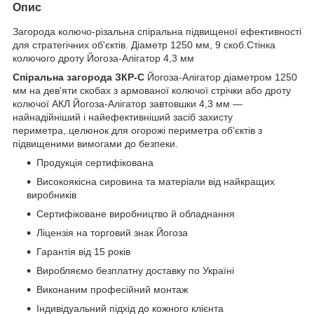
Опис
Загорода колючо-різальна спіральна підвищеної ефективності
для стратегічних об'єктів. Діаметр 1250 мм, 9 скоб.Стінка
колючого дроту Йогоза-Алігатор 4,3 мм
Спіральна загорода ЗКР-С
Йогоза-Алігатор діаметром 1250
мм на дев'яти скобах з армованої колючої стрічки або дроту
колючої АКЛ Йогоза-Алігатор завтовшки 4,3 мм —
найнадійніший і найефективніший засіб захисту
периметра,.целюнок для огорожі периметра об'єктів з
підвищеними вимогами до безпеки.
Продукція сертифікована
Високоякісна сировина та матеріали від найкращих
виробників
Сертифіковане виробництво й обладнання
Ліцензія на торговий знак Йогоза
Гарантія від 15 років
Виробляємо безплатну доставку по Україні
Виконаним професійний монтаж
Індивідуальний підхід до кожного клієнта