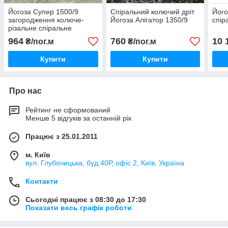
Йогоза Супер 1500/9
Спіральний колючий дріт
Його
загородження колюче-
Йогоза Алігатор 1350/9
спір
різальне спіральне
964
760
10 
₴/пог.м
₴/пог.м
Купити
Купити
Про нас
Рейтинг не сформований
Менше 5 відгуків за останній рік
Працює з 25.01.2011
м. Київ
вул. Глубочицька, буд.40Р, офіс 2, Київ, Україна
Контакти
Сьогодні працює з 08:30 до 17:30
Показати весь графік роботи