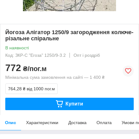
Йогоза Алігатор 1250/9 загородження колюче-
різальне спіральне
В наявності
Код: ЗКР-С "Егоза" 1250/9-3.2
Опт і роздріб
772
₴/пог.м
Мінімальна сума замовлення на сайті — 1 400 ₴
764,28 ₴
від 1000 пог.м
Купити
Опис
Характеристики
Доставка
Оплата
Умови п