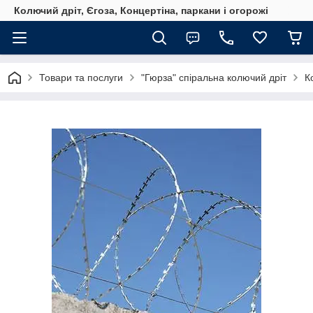
Колючий дріт, Єгоза, Концертіна, паркани і огорожі
Товари та послуги
"Гюрза" спіральна колючий дріт
К