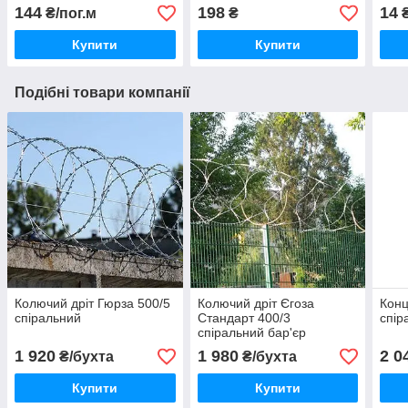
144
198
14
₴/пог.м
₴
₴
Купити
Купити
Подібні товари компанії
Колючий дріт Гюрза 500/5
Колючий дріт Єгоза
Конц
спіральний
Стандарт 400/3
спір
спіральний бар'єр
1 920
1 980
2 0
₴/бухта
₴/бухта
Купити
Купити